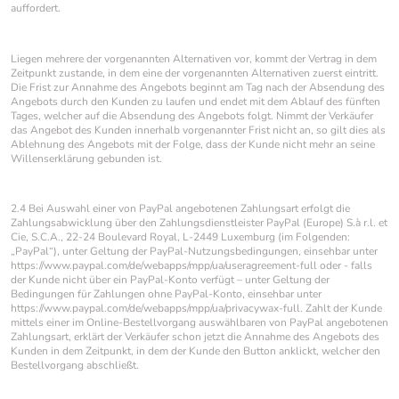
auffordert.
Liegen mehrere der vorgenannten Alternativen vor, kommt der Vertrag in dem
Zeitpunkt zustande, in dem eine der vorgenannten Alternativen zuerst eintritt.
Die Frist zur Annahme des Angebots beginnt am Tag nach der Absendung des
Angebots durch den Kunden zu laufen und endet mit dem Ablauf des fünften
Tages, welcher auf die Absendung des Angebots folgt. Nimmt der Verkäufer
das Angebot des Kunden innerhalb vorgenannter Frist nicht an, so gilt dies als
Ablehnung des Angebots mit der Folge, dass der Kunde nicht mehr an seine
Willenserklärung gebunden ist.
2.4 Bei Auswahl einer von PayPal angebotenen Zahlungsart erfolgt die
Zahlungsabwicklung über den Zahlungsdienstleister PayPal (Europe) S.à r.l. et
Cie, S.C.A., 22-24 Boulevard Royal, L-2449 Luxemburg (im Folgenden:
„PayPal“), unter Geltung der PayPal-Nutzungsbedingungen, einsehbar unter
https://www.paypal.com/de/webapps/mpp/ua/useragreement-full oder - falls
der Kunde nicht über ein PayPal-Konto verfügt – unter Geltung der
Bedingungen für Zahlungen ohne PayPal-Konto, einsehbar unter
https://www.paypal.com/de/webapps/mpp/ua/privacywax-full. Zahlt der Kunde
mittels einer im Online-Bestellvorgang auswählbaren von PayPal angebotenen
Zahlungsart, erklärt der Verkäufer schon jetzt die Annahme des Angebots des
Kunden in dem Zeitpunkt, in dem der Kunde den Button anklickt, welcher den
Bestellvorgang abschließt.