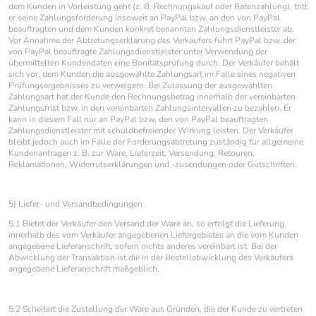
dem Kunden in Vorleistung geht (z. B. Rechnungskauf oder Ratenzahlung), tritt
er seine Zahlungsforderung insoweit an PayPal bzw. an den von PayPal
beauftragten und dem Kunden konkret benannten Zahlungsdienstleister ab.
Vor Annahme der Abtretungserklärung des Verkäufers führt PayPal bzw. der
von PayPal beauftragte Zahlungsdienstleister unter Verwendung der
übermittelten Kundendaten eine Bonitätsprüfung durch. Der Verkäufer behält
sich vor, dem Kunden die ausgewählte Zahlungsart im Falle eines negativen
Prüfungsergebnisses zu verweigern. Bei Zulassung der ausgewählten
Zahlungsart hat der Kunde den Rechnungsbetrag innerhalb der vereinbarten
Zahlungsfrist bzw. in den vereinbarten Zahlungsintervallen zu bezahlen. Er
kann in diesem Fall nur an PayPal bzw. den von PayPal beauftragten
Zahlungsdienstleister mit schuldbefreiender Wirkung leisten. Der Verkäufer
bleibt jedoch auch im Falle der Forderungsabtretung zuständig für allgemeine
Kundenanfragen z. B. zur Ware, Lieferzeit, Versendung, Retouren,
Reklamationen, Widerrufserklärungen und -zusendungen oder Gutschriften.
5) Liefer- und Versandbedingungen
5.1 Bietet der Verkäufer den Versand der Ware an, so erfolgt die Lieferung
innerhalb des vom Verkäufer angegebenen Liefergebietes an die vom Kunden
angegebene Lieferanschrift, sofern nichts anderes vereinbart ist. Bei der
Abwicklung der Transaktion ist die in der Bestellabwicklung des Verkäufers
angegebene Lieferanschrift maßgeblich.
5.2 Scheitert die Zustellung der Ware aus Gründen, die der Kunde zu vertreten